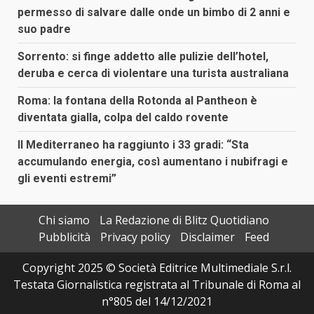
permesso di salvare dalle onde un bimbo di 2 anni e
suo padre
Sorrento: si finge addetto alle pulizie dell’hotel,
deruba e cerca di violentare una turista australiana
Roma: la fontana della Rotonda al Pantheon è
diventata gialla, colpa del caldo rovente
Il Mediterraneo ha raggiunto i 33 gradi: “Sta
accumulando energia, così aumentano i nubifragi e
gli eventi estremi”
Chi siamo
La Redazione di Blitz Quotidiano
Pubblicità
Privacy policy
Disclaimer
Feed
Copyright 2025 © Società Editrice Multimediale S.r.l.
Testata Giornalistica registrata al Tribunale di Roma al
n°805 del 14/12/2021