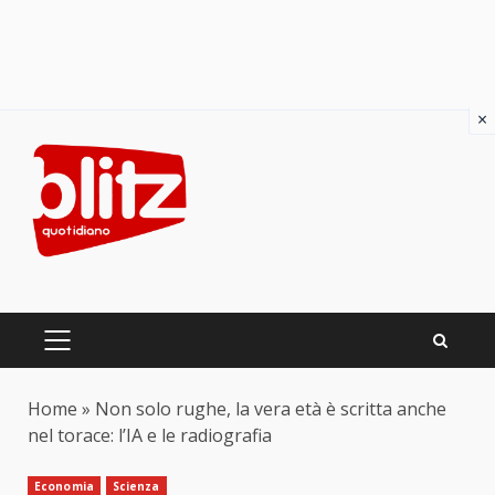
×
Skip
to
content
PRIMARY
MENU
Home
»
Non solo rughe, la vera età è scritta anche
nel torace: l’IA e le radiografia
Economia
Scienza