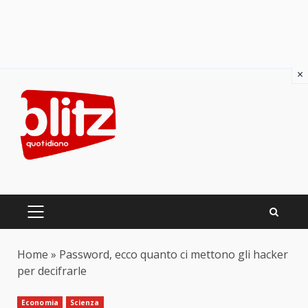
×
Skip
to
content
PRIMARY
MENU
Home
»
Password, ecco quanto ci mettono gli hacker
per decifrarle
Economia
Scienza