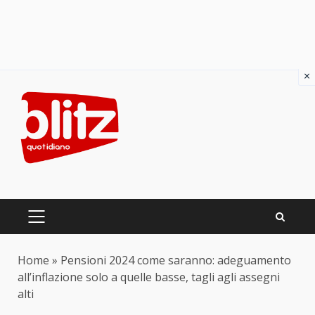
×
Skip
to
content
PRIMARY
MENU
Home
»
Pensioni 2024 come saranno: adeguamento
all’inflazione solo a quelle basse, tagli agli assegni
alti