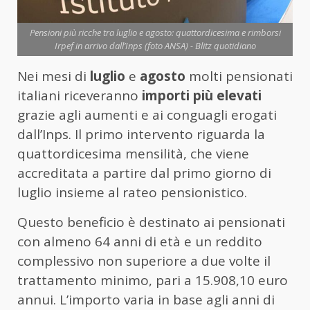
Pensioni più ricche tra luglio e agosto: quattordicesima e rimborsi
Irpef in arrivo dall’Inps (foto ANSA) - Blitz quotidiano
Nei mesi di
luglio
e
agosto
molti pensionati
italiani riceveranno
importi più elevati
grazie agli aumenti e ai conguagli erogati
dall’Inps. Il primo intervento riguarda la
quattordicesima mensilità, che viene
accreditata a partire dal primo giorno di
luglio insieme al rateo pensionistico.
Questo beneficio è destinato ai pensionati
con almeno 64 anni di età e un reddito
complessivo non superiore a due volte il
trattamento minimo, pari a 15.908,10 euro
annui. L’importo varia in base agli anni di