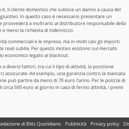
.it, il cliente domestico che subisce un danno a causa del
giuntivo. In questo caso è necessario presentare un
e provvederà a inoltrarlo al distributore responsabile della
e o meno la richiesta di indennizzo.
tà commerciali e le imprese, ma in molti casi gli importi
ite reali subite. Per questo motivo esistono sul mercato
hio economico legato ai blackout.
a diversi fattori, tra cui il tipo di attività, la posizione
merci assicurate. Ad esempio, una garanzia contro la mancata
ione può partire da meno di 70 euro l’anno. Per le polizze di
circa 500 euro al giorno in caso di fermo attività, i premi
Redazione di Blitz Quotidiano
Pubblicità
Privacy policy
Di