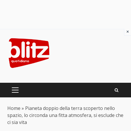
×
Skip
to
content
PRIMARY
MENU
Home
»
Pianeta doppio della terra scoperto nello
spazio, lo circonda una fitta atmosfera, si esclude che
ci sia vita