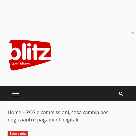
×
Skip
to
content
PRIMARY
MENU
Home
»
POS e commissioni, cosa cambia per
negozianti e pagamenti digitali
Economia