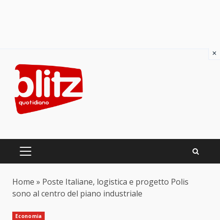
×
Skip
to
content
PRIMARY
MENU
Home
»
Poste Italiane, logistica e progetto Polis
sono al centro del piano industriale
Economia