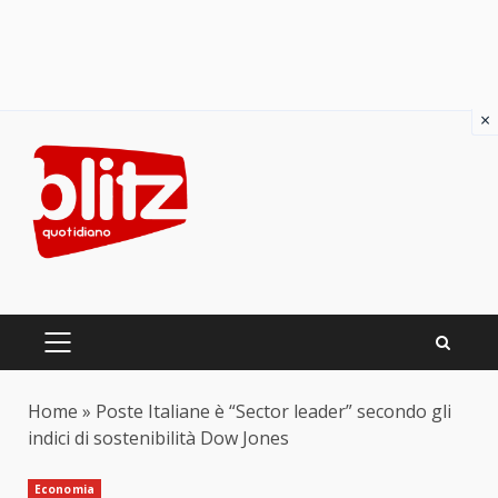
×
Skip
to
content
PRIMARY
MENU
Home
»
Poste Italiane è “Sector leader” secondo gli
indici di sostenibilità Dow Jones
Economia