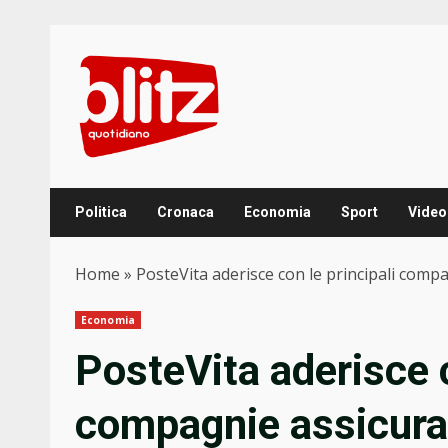
Skip
to
content
Politica
Cronaca
Economia
Sport
Video
Home
»
PosteVita aderisce con le principali compa
Economia
PosteVita aderisce c
compagnie assicurat