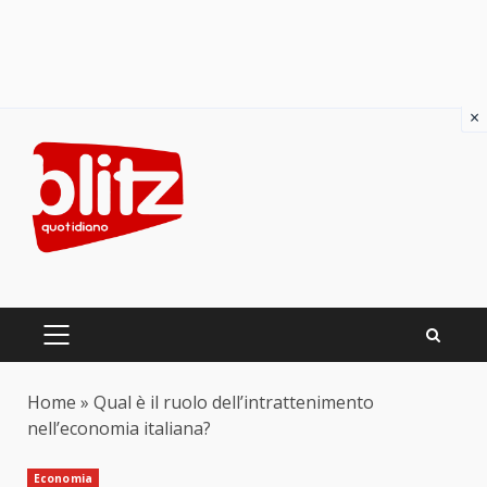
×
Skip
to
content
PRIMARY
MENU
Home
»
Qual è il ruolo dell’intrattenimento
nell’economia italiana?
Economia