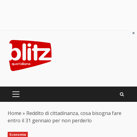
×
Skip
to
content
PRIMARY
MENU
Home
»
Reddito di cittadinanza, cosa bisogna fare
entro il 31 gennaio per non perderlo
Economia