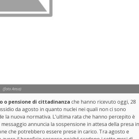
(foto Ansa)
to o pensione di cittadinanza
che hanno ricevuto oggi, 28
ussidio da agosto in quanto nuclei nei quali non ci sono
de la nuova normativa. L’ultima rata che hanno percepito è
il messaggio annuncia la sospensione in attesa della presa i
rsone che potrebbero essere prese in carico. Tra agosto e
avere il beneficio sospeso poiché scadono i sette mesi di