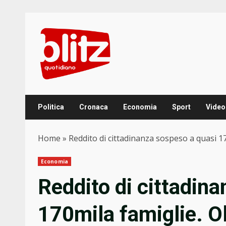
Skip
to
content
Politica
Cronaca
Economia
Sport
Video
Home
»
Reddito di cittadinanza sospeso a quasi 17
Economia
Reddito di cittadin
170mila famiglie. Ol