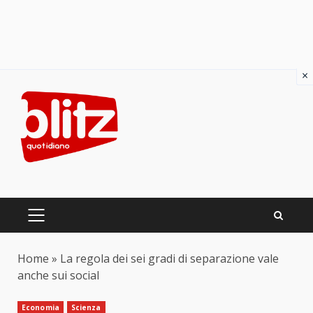
×
Skip
to
content
PRIMARY
MENU
Home
»
La regola dei sei gradi di separazione vale
anche sui social
Economia
Scienza