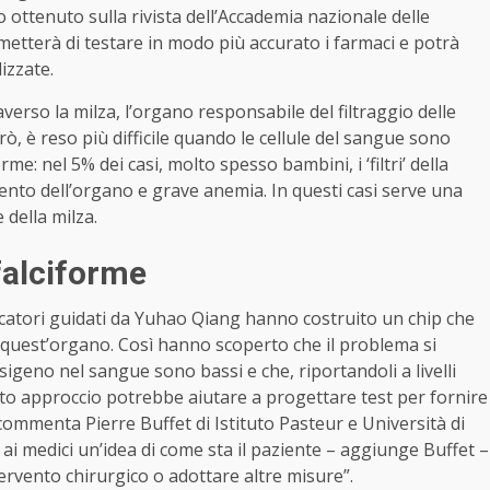
 ottenuto sulla rivista dell’Accademia nazionale delle
etterà di testare in modo più accurato i farmaci e potrà
izzate.
averso la milza, l’organo responsabile del filtraggio delle
ò, è reso più difficile quando le cellule del sangue sono
: nel 5% dei casi, molto spesso bambini, i ‘filtri’ della
to dell’organo e grave anemia. In questi casi serve una
 della milza.
 falciforme
cercatori guidati da Yuhao Qiang hanno costruito un chip che
 quest’organo. Così hanno scoperto che il problema si
ossigeno nel sangue sono bassi e che, riportandoli a livelli
sto approccio potrebbe aiutare a progettare test per fornire
 commenta Pierre Buffet di Istituto Pasteur e Università di
e ai medici un’idea di come sta il paziente – aggiunge Buffet –
ervento chirurgico o adottare altre misure”.