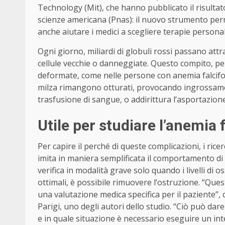
Technology (Mit), che hanno pubblicato il risultato
scienze americana (Pnas): il nuovo strumento perm
anche aiutare i medici a scegliere terapie personal
Ogni giorno, miliardi di globuli rossi passano attr
cellule vecchie o danneggiate. Questo compito, per
deformate, come nelle persone con anemia falciforme
milza rimangono otturati, provocando ingrossamen
trasfusione di sangue, o addirittura l’asportazione
Utile per studiare l’anemia
Per capire il perché di queste complicazioni, i ri
imita in maniera semplificata il comportamento di
verifica in modalità grave solo quando i livelli di 
ottimali, è possibile rimuovere l’ostruzione. “Que
una valutazione medica specifica per il paziente”,
Parigi, uno degli autori dello studio. “Ciò può dar
e in quale situazione è necessario eseguire un int