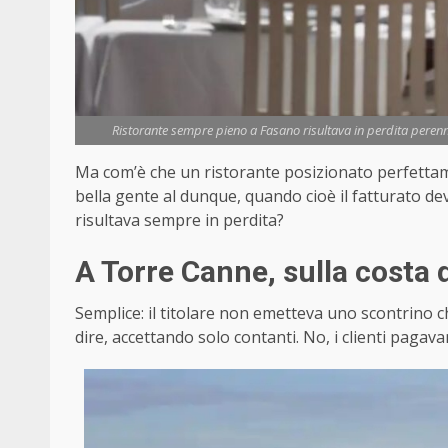
Ristorante sempre pieno a Fasano risultava in perdita perenn
Ma com’è che un ristorante posizionato perfetta
bella gente al dunque, quando cioè il fatturato deve
risultava sempre in perdita?
A Torre Canne, sulla costa 
Semplice: il titolare non emetteva uno scontrino
dire, accettando solo contanti. No, i clienti paga