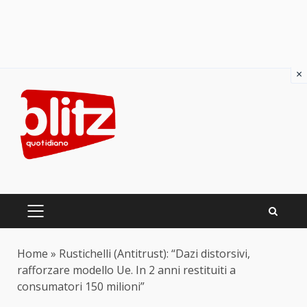
×
Skip
to
content
PRIMARY
MENU
Home
»
Rustichelli (Antitrust): “Dazi distorsivi,
rafforzare modello Ue. In 2 anni restituiti a
consumatori 150 milioni”