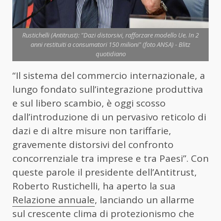
Rustichelli (Antitrust): "Dazi distorsivi, rafforzare modello Ue. In 2
anni restituiti a consumatori 150 milioni" (foto ANSA) - Blitz
quotidiano
“Il sistema del commercio internazionale, a
lungo fondato sull’integrazione produttiva
e sul libero scambio, è oggi scosso
dall’introduzione di un pervasivo reticolo di
dazi e di altre misure non tariffarie,
gravemente distorsivi del confronto
concorrenziale tra imprese e tra Paesi”. Con
queste parole il presidente dell’Antitrust,
Roberto Rustichelli, ha aperto la sua
Relazione annuale
, lanciando un allarme
sul crescente clima di protezionismo che