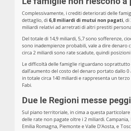
Le famiglie non riescono a
Complessivamente, i crediti deteriorati delle famigli
dettaglio, di
6,8 miliardi di mutui non pagati
, d
miliardi relativi ad arretrati di altri prestiti persona
Del totale di 14,9 miliardi, 5,7 sono sofferenze, cio
sono inadempienze probabili, vale a dire denaro
circa 2 miliardi sono rate scadute, quindi posizion
Le difficoltà delle famiglie riguardano soprattutto
dall’aumento del costo del denaro portato dallo 0 a
in totale circa 140 miliardi e rappresenta un terzo d
Fabi.
Due le Regioni messe pegg
Sul piano territoriale, in cima a questa particolare 
delle rate non pagate oltre i 2 miliardi. Campania, 
Emilia Romagna, Piemonte e Valle D’Aosta, e Tosca