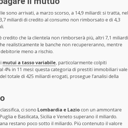
 pagare il mutuo
e sono arrivati, a marzo scorso, a 14,9 miliardi: si tratta, ne
i 3,7 miliardi di credito al consumo non rimborsato e di 4,3
li.
è credito che la clientela non rimborserà più, altri 7,1 miliard
 che realisticamente le banche non recupereranno, mentre
i debitorie meno a rischio.
 i
mutui a tasso variabile
, particolarmente colpiti
l 4% in 11 mesi: questa categoria di prestiti immobiliari vale
el totale di 425 miliardi erogati, prosegue l’analisi della
io
classifica, ci sono
Lombardia e Lazio
con un ammontare
Puglia e Basilicata, Sicilia e Veneto superano il miliardo.
na restano poco sotto il miliardo. Più contenuto il valore