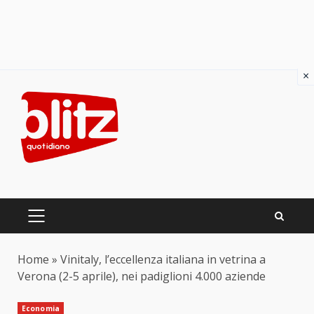
×
Skip
to
content
PRIMARY
MENU
Home
»
Vinitaly, l’eccellenza italiana in vetrina a
Verona (2-5 aprile), nei padiglioni 4.000 aziende
Economia