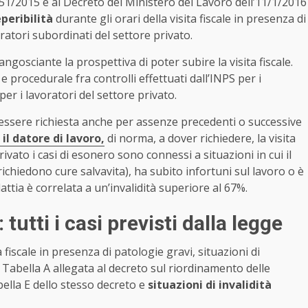
 151/2015 e al Decreto del Ministero del Lavoro dell’11/1/2016
eperibilità
durante gli orari della visita fiscale in presenza di
ratori subordinati del settore privato.
osciante la prospettiva di poter subire la visita fiscale.
procedurale fra controlli effettuati dall’INPS per i
per i lavoratori del settore privato.
uò essere richiesta anche per assenze precedenti o successive
 il datore di lavoro,
di norma, a dover richiedere, la visita
rivato i casi di esonero sono connessi a situazioni in cui il
richiedono cure salvavita), ha subito infortuni sul lavoro o è
attia è correlata a un’invalidità superiore al 67%.
tutti i casi previsti dalla legge
 fiscale in presenza di patologie gravi, situazioni di
Tabella A allegata al decreto sul riordinamento delle
bella E dello stesso decreto e
situazioni di invalidità