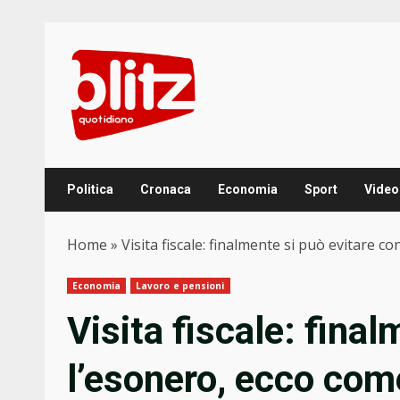
Skip
to
content
Politica
Cronaca
Economia
Sport
Video
Home
»
Visita fiscale: finalmente si può evitare c
Economia
Lavoro e pensioni
Visita fiscale: fina
l’esonero, ecco com