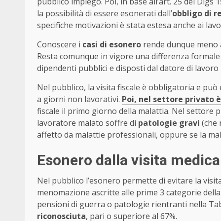
pubblico impiego. Poi, in base all’art. 25 del Dlgs
la possibilità di essere esonerati dall’
obbligo di r
specifiche motivazioni è stata estesa anche ai lavo
Conoscere i
casi di esonero
rende dunque meno ang
Resta comunque in vigore una differenza formale e 
dipendenti pubblici e disposti dal datore di lavoro 
Nel pubblico, la visita fiscale è obbligatoria e p
a giorni non lavorativi.
Poi, nel settore privato è
fiscale il primo giorno della malattia. Nel settore p
lavoratore malato soffre di
patologie gravi
(che 
affetto da malattie professionali, oppure se la mal
Esonero dalla visita medica: 
Nel pubblico l’esonero permette di evitare la visita
menomazione ascritte alle prime 3 categorie della 
pensioni di guerra o patologie rientranti nella Ta
riconosciuta
, pari o superiore al 67%.