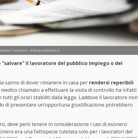
ttenere l'esonero - blitzquotidiano.it
“salvare” il lavoratore del pubblico impiego o del
tia sanno di dover rimanere in casa per
rendersi reperibili
Il medico chiamato a effettuare la visita di controllo ha infatti
tutti gli orari stabiliti dalla legge. Laddove il lavoratore non
ado di presentare un’opportuna giustificazione potrebbero
oro, deve però tenere in considerazione i casi di esonero
sonero era una fattispecie tutelata solo per i lavoratori del