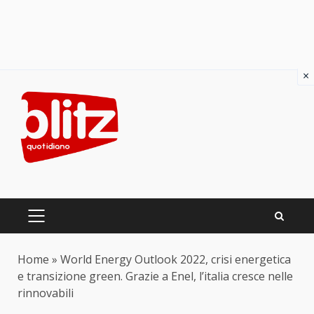
×
Skip
to
content
PRIMARY
MENU
Home
»
World Energy Outlook 2022, crisi energetica
e transizione green. Grazie a Enel, l’italia cresce nelle
rinnovabili