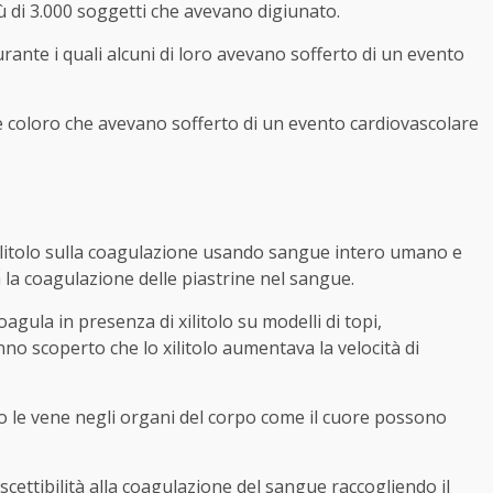
iù di 3.000 soggetti che avevano digiunato.
urante i quali alcuni di loro avevano sofferto di un evento
e coloro che avevano sofferto di un evento cardiovascolare
 xilitolo sulla coagulazione usando sangue intero umano e
a la coagulazione delle piastrine nel sangue.
oagula in presenza di xilitolo su modelli di topi,
nno scoperto che lo xilitolo aumentava la velocità di
 o le vene negli organi del corpo come il cuore possono
uscettibilità alla coagulazione del sangue raccogliendo il