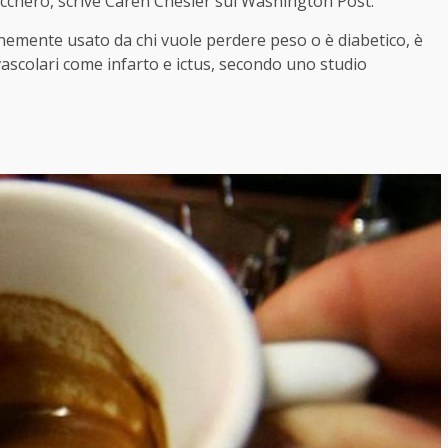
 zucchero, scrive Caren Chesler sul Washington Post.
unemente usato da chi vuole perdere peso o è diabetico, è
vascolari come infarto e ictus, secondo uno studio