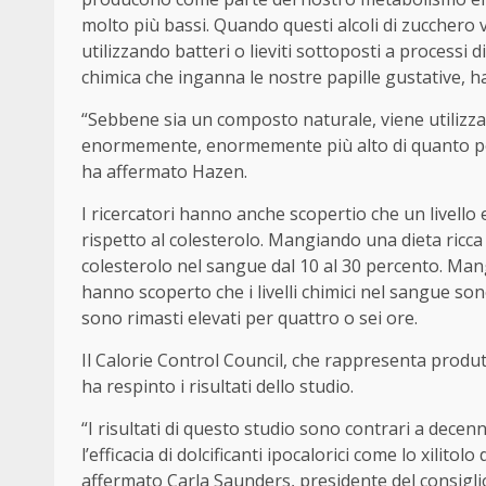
molto più bassi. Quando questi alcoli di zuccher
utilizzando batteri o lieviti sottoposti a process
chimica che inganna le nostre papille gustative, 
“Sebbene sia un composto naturale, viene utilizza
enormemente, enormemente più alto di quanto potr
ha affermato Hazen.
I ricercatori hanno anche scopertio che un livello 
rispetto al colesterolo. Mangiando una dieta ricca 
colesterolo nel sangue dal 10 al 30 percento. Mang
hanno scoperto che i livelli chimici nel sangue so
sono rimasti elevati per quattro o sei ore.
Il Calorie Control Council, che rappresenta produtto
ha respinto i risultati dello studio.
“I risultati di questo studio sono contrari a decen
l’efficacia di dolcificanti ipocalorici come lo xilito
affermato Carla Saunders, presidente del consiglio