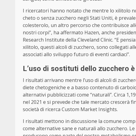
I ricercatori hanno notato che mentre lo xilitolo 
cheto o senza zucchero negli Stati Uniti, è prevale
colesterolo, un altro percorso che contribuisce al
nostri corpi”, ha affermato Hazen, anche president
Research Institute della Cleveland Clinic. “E pensi
xilitolo, questi alcoli di zucchero, sono collegati a
associati allo sviluppo futuro di eventi cardiaci”.
L’uso di sostituti dello zucchero 
I risultati arrivano mentre l’uso di alcoli di zucch
diete chetogeniche e a basso contenuto di carboid
alternativi pubblicizzati come “naturali”. Circa 1,19 
nel 2021 e si prevede che tale mercato crescerà fino
società di ricerca Custom Market Insights.
I risultati mettono in discussione la comune compren
come alternative sane e naturali allo zucchero. Le 
producono come parte del nostro metabolismo energe