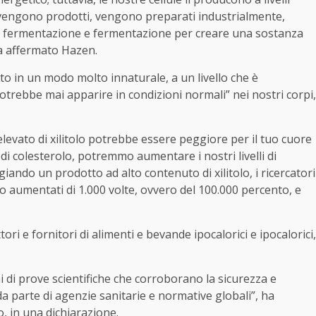
o vengono prodotti, vengono preparati industrialmente,
i di fermentazione e fermentazione per creare una sostanza
ha affermato Hazen.
to in un modo molto innaturale, a un livello che è
ebbe mai apparire in condizioni normali” nei nostri corpi,
elevato di xilitolo potrebbe essere peggiore per il tuo cuore
di colesterolo, potremmo aumentare i nostri livelli di
iando un prodotto ad alto contenuto di xilitolo, i ricercatori
no aumentati di 1.000 volte, ovvero del 100.000 percento, e
ri e fornitori di alimenti e bevande ipocalorici e ipocalorici,
ni di prove scientifiche che corroborano la sicurezza e
lo da parte di agenzie sanitarie e normative globali”, ha
, in una dichiarazione.