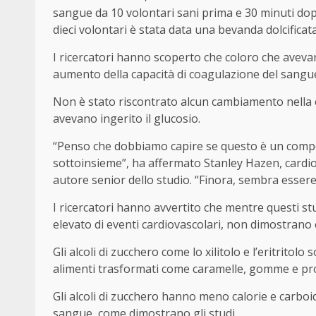
sangue da 10 volontari sani prima e 30 minuti dopo
dieci volontari è stata data una bevanda dolcificat
I ricercatori hanno scoperto che coloro che avev
aumento della capacità di coagulazione del sangue
Non è stato riscontrato alcun cambiamento nella 
avevano ingerito il glucosio.
“Penso che dobbiamo capire se questo è un compor
sottoinsieme”, ha affermato Stanley Hazen, cardiol
autore senior dello studio. “Finora, sembra essere
I ricercatori hanno avvertito che mentre questi stu
elevato di eventi cardiovascolari, non dimostrano 
Gli alcoli di zucchero come lo xilitolo e l’eritrito
alimenti trasformati come caramelle, gomme e pro
Gli alcoli di zucchero hanno meno calorie e carboi
sangue, come dimostrano gli studi.