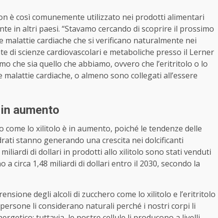
non è così comunemente utilizzato nei prodotti alimentari
nte in altri paesi. “Stavamo cercando di scoprire il prossimo
le malattie cardiache che si verificano naturalmente nei
e di scienze cardiovascolari e metaboliche presso il Lerner
amo che sia quello che abbiamo, ovvero che l’eritritolo o lo
lle malattie cardiache, o almeno sono collegati all’essere
è in aumento
ero come lo xilitolo è in aumento, poiché le tendenze delle
rati stanno generando una crescita nei dolcificanti
miliardi di dollari in prodotti allo xilitolo sono stati venduti
 a circa 1,48 miliardi di dollari entro il 2030, secondo la
sione degli alcoli di zucchero come lo xilitolo e l’eritritolo
persone li considerano naturali perché i nostri corpi li
tico; tuttavia, le nostre cellule li producono a livelli