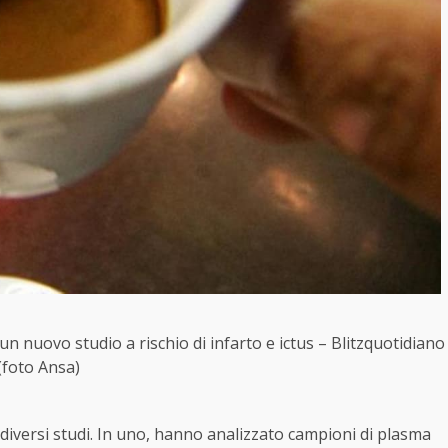
 un nuovo studio a rischio di infarto e ictus – Blitzquotidiano
(foto Ansa)
 diversi studi. In uno, hanno analizzato campioni di plasma