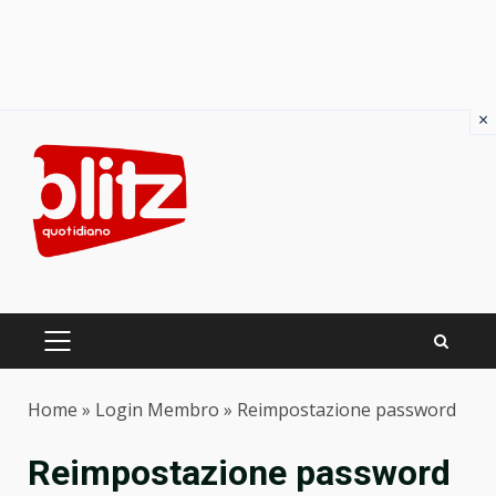
×
Skip
to
content
PRIMARY
MENU
Home
»
Login Membro
»
Reimpostazione password
Reimpostazione password