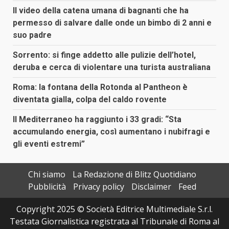
Il video della catena umana di bagnanti che ha
permesso di salvare dalle onde un bimbo di 2 anni e
suo padre
Sorrento: si finge addetto alle pulizie dell’hotel,
deruba e cerca di violentare una turista australiana
Roma: la fontana della Rotonda al Pantheon è
diventata gialla, colpa del caldo rovente
Il Mediterraneo ha raggiunto i 33 gradi: “Sta
accumulando energia, così aumentano i nubifragi e
gli eventi estremi”
Chi siamo
La Redazione di Blitz Quotidiano
Pubblicità
Privacy policy
Disclaimer
Feed
Copyright 2025 © Società Editrice Multimediale S.r.l.
Testata Giornalistica registrata al Tribunale di Roma al