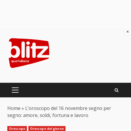
×
Skip
to
content
PRIMARY
MENU
Home
»
L’oroscopo del 16 novembre segno per
segno: amore, soldi, fortuna e lavoro
Oroscopo
Oroscopo del giorno