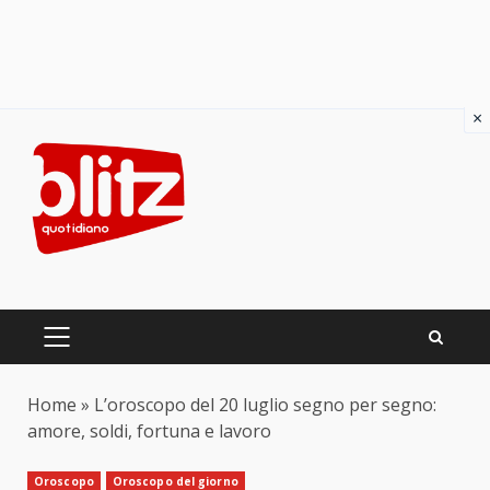
×
Skip
to
content
PRIMARY
MENU
Home
»
L’oroscopo del 20 luglio segno per segno:
amore, soldi, fortuna e lavoro
Oroscopo
Oroscopo del giorno