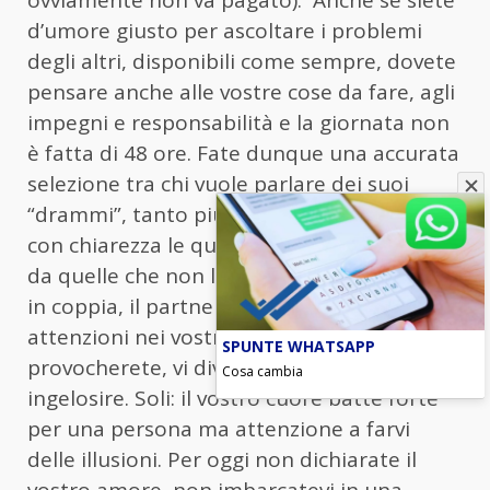
d’umore giusto per ascoltare i problemi
degli altri, disponibili come sempre, dovete
pensare anche alle vostre cose da fare, agli
impegni e responsabilità e la giornata non
è fatta di 48 ore. Fate dunque una accurata
selezione tra chi vuole parlare dei suoi
“drammi”, tanto più che sapete distinguere
con chiarezza le questioni veramente serie
da quelle che non lo sono affatto.
Amore
:
in coppia, il partner potrebbe avere poche
attenzioni nei vostri confronti e lo
SPUNTE WHATSAPP
provocherete, vi divertirete a farlo
Cosa cambia
ingelosire. Soli: il vostro cuore batte forte
per una persona ma attenzione a farvi
delle illusioni. Per oggi non dichiarate il
vostro amore, non imbarcatevi in una