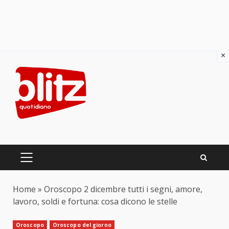
×
Skip
to
content
PRIMARY
MENU
Home
»
Oroscopo 2 dicembre tutti i segni, amore,
lavoro, soldi e fortuna: cosa dicono le stelle
Oroscopo
Oroscopo del giorno