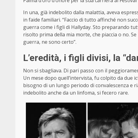
Palma d’oro d’onore per la sua carriera al Festival
In una, già indebolito dalla malattia, aveva espress
in faide familiari. “Faccio di tutto affinché non succ
guerra come i figli di Hallyday. Sto preparando tu
risolto prima della mia morte, che piaccia o no. Se 
guerra, ne sono certo”.
L’eredità, i figli divisi, la
Non si sbagliava. Di pari passo con il peggiorament
Un mese dopo quell’intervista, fu colpito da due i
bisogno di un lungo periodo di convalescenza e riabi
indebolito anche da un linfoma, si fecero rare.