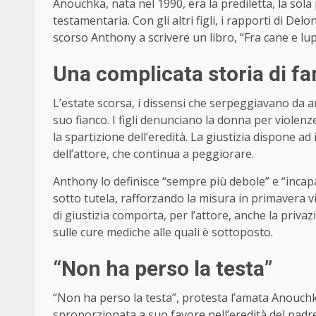
Anouchka, nata nel 1990, era la prediletta, la sol
testamentaria. Con gli altri figli, i rapporti di Delo
scorso Anthony a scrivere un libro, “Fra cane e lup
Una complicata storia di fa
L’estate scorsa, i dissensi che serpeggiavano da anni 
suo fianco. I figli denunciano la donna per violen
la spartizione dell’eredità. La giustizia dispone ad
dell’attore, che continua a peggiorare.
Anthony lo definisce “sempre più debole” e “incapa
sotto tutela, rafforzando la misura in primavera v
di giustizia comporta, per l’attore, anche la privaz
sulle cure mediche alle quali è sottoposto.
“Non ha perso la testa”
“Non ha perso la testa”, protesta l’amata Anouchka
sproporzionata a suo favore nell’eredità del padre: