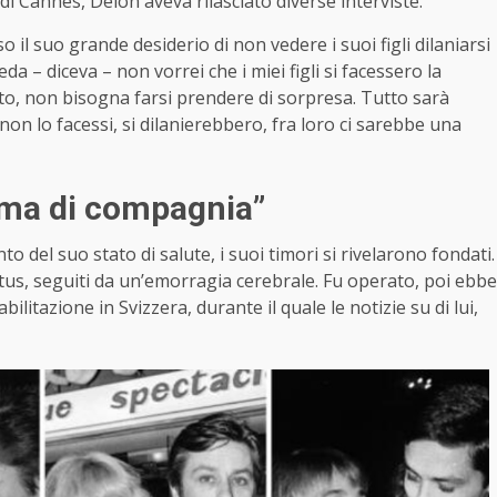
 di Cannes, Delon aveva rilasciato diverse interviste.
o il suo grande desiderio di non vedere i suoi figli dilaniarsi
eda – diceva – non vorrei che i miei figli si facessero la
tto, non bisogna farsi prendere di sorpresa. Tutto sarà
non lo facessi, si dilanierebbero, fra loro ci sarebbe una
 “dama di compagnia”
o del suo stato di salute, i suoi timori si rivelarono fondati.
ctus, seguiti da un’emorragia cerebrale. Fu operato, poi ebbe
litazione in Svizzera, durante il quale le notizie su di lui,