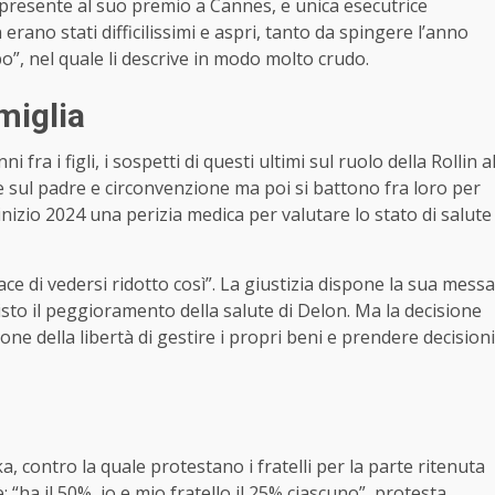
a presente al suo premio a Cannes, e unica esecutrice
n erano stati difficilissimi e aspri, tanto da spingere l’anno
o”, nel quale li descrive in modo molto crudo.
miglia
fra i figli, i sospetti di questi ultimi sul ruolo della Rollin a
ze sul padre e circonvenzione ma poi si battono fra loro per
 inizio 2024 una perizia medica per valutare lo stato di salute
ce di vedersi ridotto così”. La giustizia dispone la sua messa
isto il peggioramento della salute di Delon. Ma la decisione
ione della libertà di gestire i propri beni e prendere decisioni
, contro la quale protestano i fratelli per la parte ritenuta
 “ha il 50%, io e mio fratello il 25% ciascuno”, protesta