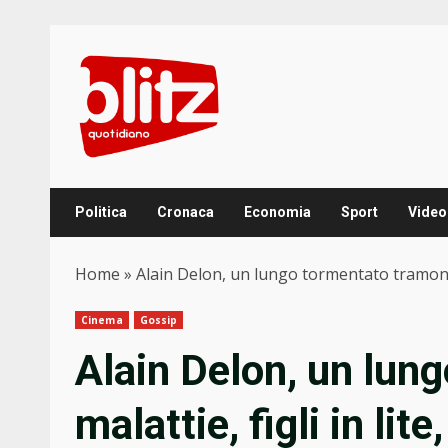
Skip
to
content
Politica
Cronaca
Economia
Sport
Video
Home
»
Alain Delon, un lungo tormentato tramonto: m
Cinema
Gossip
Alain Delon, un lun
malattie, figli in lite