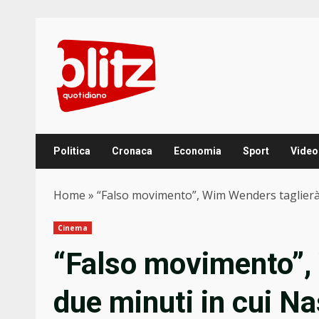
Skip
to
content
Politica
Cronaca
Economia
Sport
Video
Home
»
“Falso movimento”, Wim Wenders taglierà 
Cinema
“Falso movimento”, 
due minuti in cui N