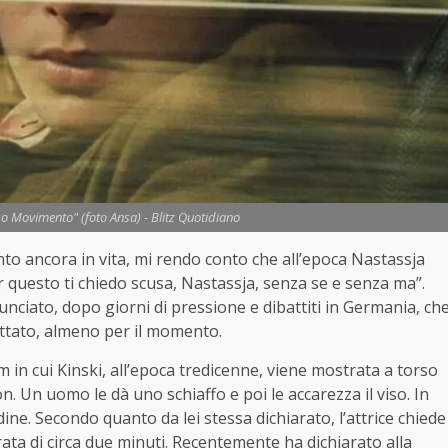
lso Movimento" (foto Ansa) - Blitz Quotidiano
to ancora in vita, mi rendo conto che all’epoca Nastassja
 questo ti chiedo scusa, Nastassja, senza se e senza ma”.
ciato, dopo giorni di pressione e dibattiti in Germania, ch
ettato, almeno per il momento.
m in cui Kinski, all’epoca tredicenne, viene mostrata a torso
 Un uomo le dà uno schiaffo e poi le accarezza il viso. In
ne. Secondo quanto da lei stessa dichiarato, l’attrice chiede
ata di circa due minuti. Recentemente ha dichiarato alla