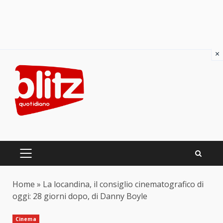
×
Skip
to
content
PRIMARY
MENU
Home
»
La locandina, il consiglio cinematografico di
oggi: 28 giorni dopo, di Danny Boyle
Cinema