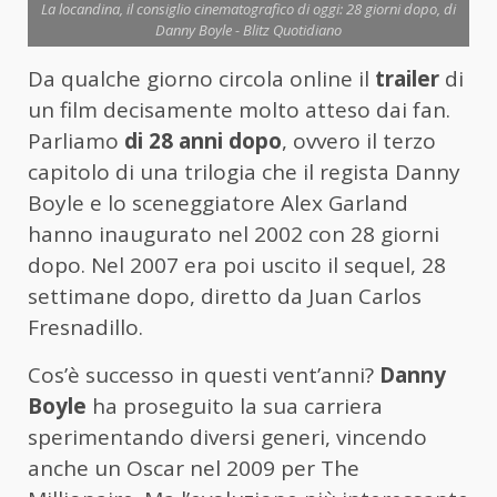
La locandina, il consiglio cinematografico di oggi: 28 giorni dopo, di
Danny Boyle - Blitz Quotidiano
Da qualche giorno circola online il
trailer
di
un film decisamente molto atteso dai fan.
Parliamo
di 28 anni dopo
, ovvero il terzo
capitolo di una trilogia che il regista Danny
Boyle e lo sceneggiatore Alex Garland
hanno inaugurato nel 2002 con 28 giorni
dopo. Nel 2007 era poi uscito il sequel, 28
settimane dopo, diretto da Juan Carlos
Fresnadillo.
Cos’è successo in questi vent’anni?
Danny
Boyle
ha proseguito la sua carriera
sperimentando diversi generi, vincendo
anche un Oscar nel 2009 per The