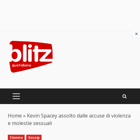
×
Skip
to
content
PRIMARY
MENU
Home
»
Kevin Spacey assolto dalle accuse di violenza
e molestie sessuali
Cinema
Gossip