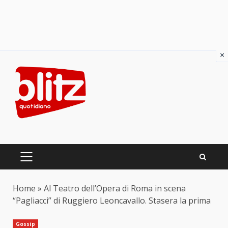
×
Skip
to
content
PRIMARY
MENU
Home
»
Al Teatro dell’Opera di Roma in scena
“Pagliacci” di Ruggiero Leoncavallo. Stasera la prima
Gossip