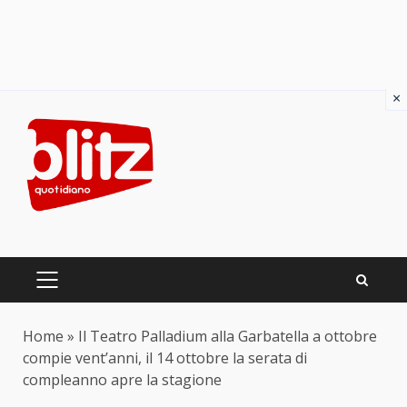
×
Skip
to
content
PRIMARY
MENU
Home
»
Il Teatro Palladium alla Garbatella a ottobre
compie vent’anni, il 14 ottobre la serata di
compleanno apre la stagione