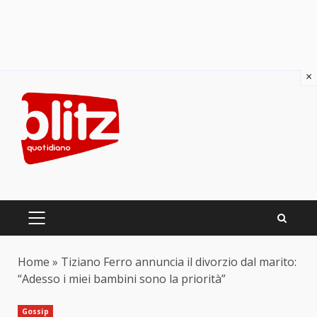
×
Skip
to
content
PRIMARY
MENU
Home
»
Tiziano Ferro annuncia il divorzio dal marito:
“Adesso i miei bambini sono la priorità”
Gossip