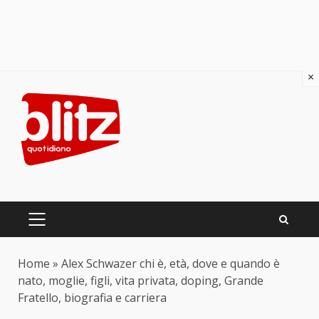
×
Skip
to
content
PRIMARY
MENU
Home
»
Alex Schwazer chi è, età, dove e quando è
nato, moglie, figli, vita privata, doping, Grande
Fratello, biografia e carriera