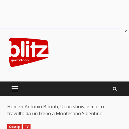
×
Skip
to
content
PRIMARY
MENU
Home
»
Antonio Bitonti, Uccio show, è morto
travolto da un treno a Montesano Salentino
Gossip
TV