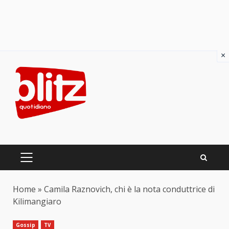
×
Skip
to
content
PRIMARY
MENU
Home
»
Camila Raznovich, chi è la nota conduttrice di
Kilimangiaro
Gossip
TV