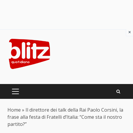
×
Skip
to
content
PRIMARY
MENU
Home
»
Il direttore dei talk della Rai Paolo Corsini, la
frase alla festa di Fratelli d’Italia: “Come sta il nostro
partito?”