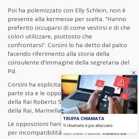
Poi ha polemizzato con Elly Schlein, non è
presente alla kermesse per scelta. “Hanno
preferito occuparsi di come vestirsi e di che
colori utilizzare, piuttosto che
confrontarsi”. Corsini lo ha detto dal palco
facendo riferimento alla storia della
consulente d’immagine della segretaria del
Pd.
Corsini ha esplicitamente dichiarato da che
parte sta e le opposizioni, così come l’Ad
della Rai Roberto Sergio e la presidente
della Rai, Marinella Soldi, non ci stanno.
TRUFFA CHIAMATA
Le opposizioni hanno chiesto le dimissioni
Ti chiamano e poi attaccano
per incompatibilità col suo ruolo.
Roberto