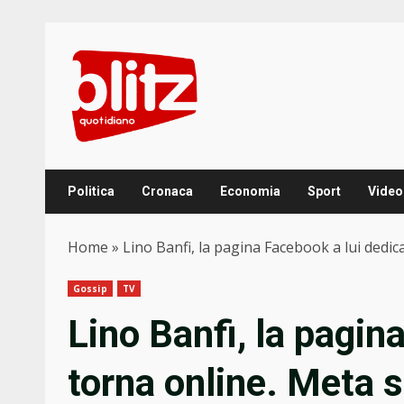
Skip
to
content
Politica
Cronaca
Economia
Sport
Video
Home
»
Lino Banfi, la pagina Facebook a lui dedic
Gossip
TV
Lino Banfi, la pagin
torna online. Meta 