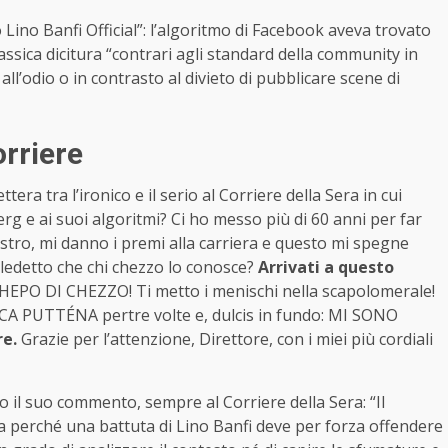
ino Banfi Official”: l’algoritmo di Facebook aveva trovato
classica dicitura “contrari agli standard della community in
all’odio o in contrasto al divieto di pubblicare scene di
orriere
era tra l’ironico e il serio al Corriere della Sera in cui
rg e ai suoi algoritmi? Ci ho messo più di 60 anni per far
stro, mi danno i premi alla carriera e questo mi spegne
aledetto che chi chezzo lo conosce?
Arrivati a questo
EPO DI CHEZZO! Ti metto i menischi nella scapolomerale!
PORCA PUTTÉNA pertre volte e, dulcis in fundo: MI SONO
re.
Grazie per l’attenzione, Direttore, con i miei più cordiali
o il suo commento, sempre al Corriere della Sera: “Il
 Ma perché una battuta di Lino Banfi deve per forza offendere