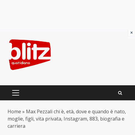
×
Skip
to
content
PRIMARY
MENU
Home
»
Max Pezzali chi è, età, dove e quando è nato,
moglie, figli, vita privata, Instagram, 883, biografia e
carriera