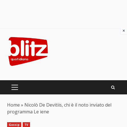
×
Skip
to
content
PRIMARY
MENU
Home
»
Nicolò De Devitiis, chi è il noto inviato del
programma Le iene
Gossip
TV