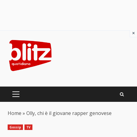
×
Skip
to
content
PRIMARY
MENU
Home
»
Olly, chi è il giovane rapper genovese
Gossip
TV