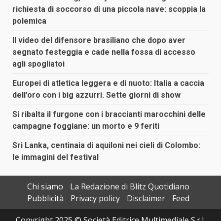
richiesta di soccorso di una piccola nave: scoppia la
polemica
Il video del difensore brasiliano che dopo aver
segnato festeggia e cade nella fossa di accesso
agli spogliatoi
Europei di atletica leggera e di nuoto: Italia a caccia
dell’oro con i big azzurri. Sette giorni di show
Si ribalta il furgone con i braccianti marocchini delle
campagne foggiane: un morto e 9 feriti
Sri Lanka, centinaia di aquiloni nei cieli di Colombo:
le immagini del festival
Chi siamo
La Redazione di Blitz Quotidiano
Pubblicità
Privacy policy
Disclaimer
Feed
Copyright 2025 © Società Editrice Multimediale S.r.l.