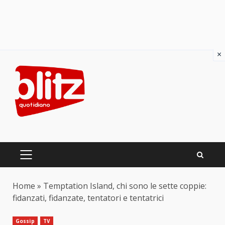
×
Skip
to
content
PRIMARY
MENU
Home
»
Temptation Island, chi sono le sette coppie:
fidanzati, fidanzate, tentatori e tentatrici
Gossip
TV