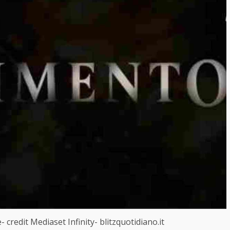
 credit Mediaset Infinity- blitzquotidiano.it