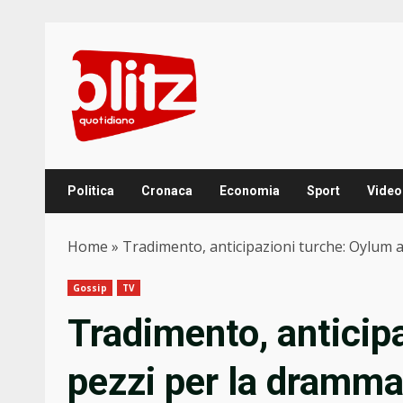
Skip
to
content
Politica
Cronaca
Economia
Sport
Video
Home
»
Tradimento, anticipazioni turche: Oylum a
Gossip
TV
Tradimento, anticip
pezzi per la drammat