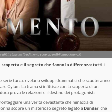
- credit Instagram (tradimento soap opera)blitzquotidiano.it
coperta e il segreto che fanno la differenza: tutti i
re serie turca, rivelano sviluppi drammatici che scuoteranno
re Oylum. La trama si infittisce con la scoperta di un
ra prova le relazioni e il destino dei protagonisti.
 fronteggiare una verità devastante che minaccia di
e donna scopre un misterioso segreto legato a
Dundar
, che