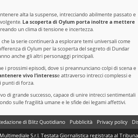
tenere alta la suspense, intrecciando abilmente passato e
nvolgente.
La scoperta di Oylum porta inoltre a mettere
creando un clima di tensione e incertezza.
che la serie continuerà a esplorare temi universali come
a sofferenza di Oylum per la scoperta del segreto di Dundar
nno anche gli altri personaggi principali.
ne i prossimi episodi, dove si preannunciano colpi di scena e
antenere vivo l’interess
e attraverso intrecci complessi e
punti di forza.
vo di grande successo, capace di unire intrecci sentimentali
o sulle fragilità umane e le sfide dei legami affettivi.
Redazione di Blitz Quotidiano
Pubblicità
Privacy policy
Di
Multimediale S.r.l. Testata Giornalistica registrata al Tribun