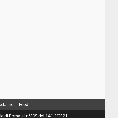
sclaimer
Feed
ale di Roma al n°805 del 14/12/2021