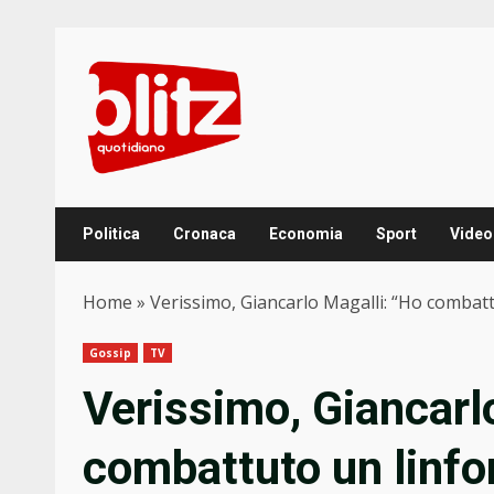
Skip
to
content
Politica
Cronaca
Economia
Sport
Video
Home
»
Verissimo, Giancarlo Magalli: “Ho combatt
Gossip
TV
Verissimo, Giancarl
combattuto un linfo