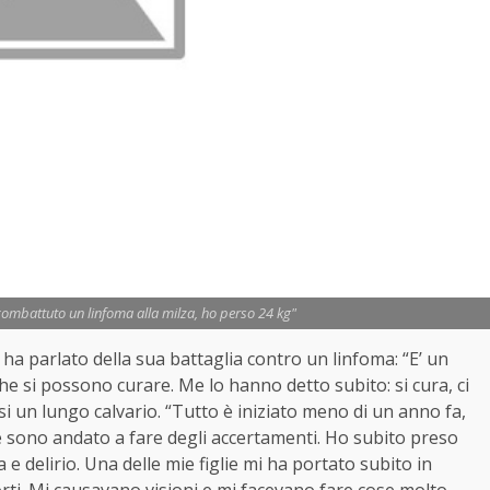
combattuto un linfoma alla milza, ho perso 24 kg"
 ha parlato della sua battaglia contro un linfoma: “E’ un
e si possono curare. Me lo hanno detto subito: si cura, ci
si un lungo calvario. “Tutto è iniziato meno di un anno fa,
e sono andato a fare degli accertamenti. Ho subito preso
e delirio. Una delle mie figlie mi ha portato subito in
ti. Mi causavano visioni e mi facevano fare cose molto