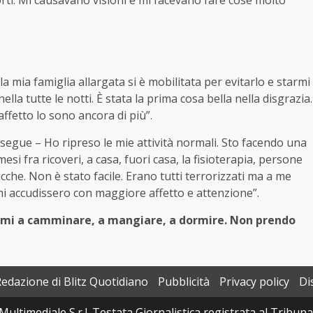
la mia famiglia allargata si è mobilitata per evitarlo e starmi
lla tutte le notti. È stata la prima cosa bella nella disgrazia.
ffetto lo sono ancora di più”.
rosegue – Ho ripreso le mie attività normali. Sto facendo una
esi fra ricoveri, a casa, fuori casa, la fisioterapia, persone
ticche. Non è stato facile. Erano tutti terrorizzati ma a me
 mi accudissero con maggiore affetto e attenzione”.
lemi a camminare, a mangiare, a dormire. Non prendo
Redazione di Blitz Quotidiano
Pubblicità
Privacy policy
Di
Multimediale S.r.l. Testata Giornalistica registrata al Tribun