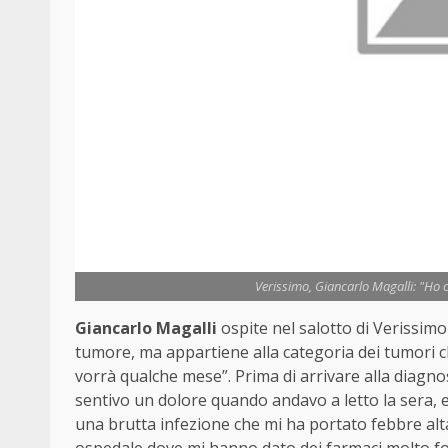
Verissimo, Giancarlo Magalli: "Ho 
Giancarlo Magalli
ospite nel salotto di Verissimo
tumore, ma appartiene alla categoria dei tumori ch
vorrà qualche mese”. Prima di arrivare alla diagno
sentivo un dolore quando andavo a letto la sera, 
una brutta infezione che mi ha portato febbre alta 
ospedale dove mi hanno dato dei farmaci molto for