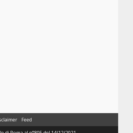
sclaimer
Feed
ale di Roma al n°805 del 14/12/2021