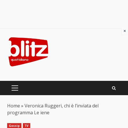
×
Skip
to
content
PRIMARY
MENU
Home
»
Veronica Ruggeri, chi è l’inviata del
programma Le iene
Gossip
TV