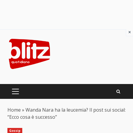
×
Skip
to
content
PRIMARY
MENU
Home
»
Wanda Nara ha la leucemia? Il post sui social:
“Ecco cosa è successo”
Gossip