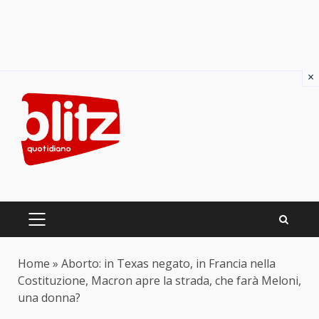
×
Skip
to
content
PRIMARY
MENU
Home
»
Aborto: in Texas negato, in Francia nella
Costituzione, Macron apre la strada, che farà Meloni,
una donna?