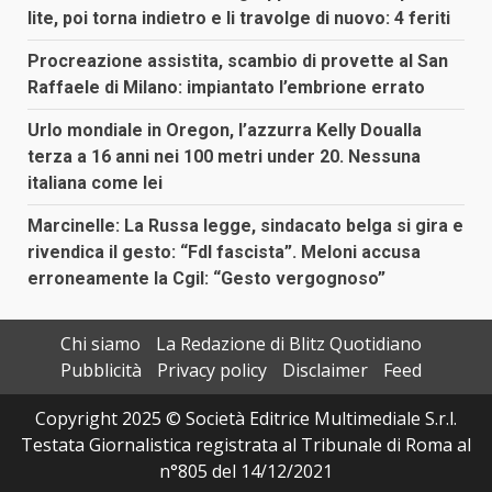
lite, poi torna indietro e li travolge di nuovo: 4 feriti
Procreazione assistita, scambio di provette al San
Raffaele di Milano: impiantato l’embrione errato
Urlo mondiale in Oregon, l’azzurra Kelly Doualla
terza a 16 anni nei 100 metri under 20. Nessuna
italiana come lei
Marcinelle: La Russa legge, sindacato belga si gira e
rivendica il gesto: “FdI fascista”. Meloni accusa
erroneamente la Cgil: “Gesto vergognoso”
Chi siamo
La Redazione di Blitz Quotidiano
Pubblicità
Privacy policy
Disclaimer
Feed
Copyright 2025 © Società Editrice Multimediale S.r.l.
Testata Giornalistica registrata al Tribunale di Roma al
n°805 del 14/12/2021