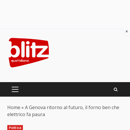
×
Skip
to
content
PRIMARY
MENU
Home
»
A Genova ritorno al futuro, il forno ben che
elettrico fa paura
Politica