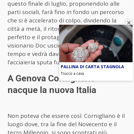
questo finale di luglio, proponendolo alle
parti sociali, farà fino in fondo un percorso
che si è accelerato di colpo, dividendo la
città a metà, il ritorno a “quel” futuro sarà
perfetto e il protagonista del film, il
visionario Doc uscirà dalla sua macchina del
tempo e vedrà davanti ai suoi occhi
l’acciaieria sputa fuoco.
PALLINA DI CARTA STAGNOLA
Trucco a casa
A Genova Cornigliano
nacque la nuova Italia
Non poteva che essere così: Cornigliano è il
luogo dove, tra la fine del Novecento e il
terzo Millennio, si sono scontrati più