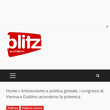
×
Skip
to
content
PRIMARY
MENU
Home
»
Antisionismo e politica globale, i congressi di
Vienna e Dublino accendono la polemica
Politica
Politica estera