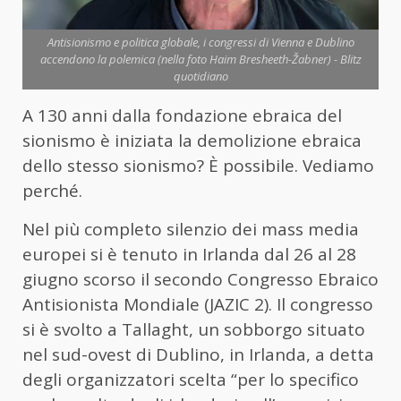
Antisionismo e politica globale, i congressi di Vienna e Dublino
accendono la polemica (nella foto Haim Bresheeth-Žabner) - Blitz
quotidiano
A 130 anni dalla fondazione ebraica del
sionismo è iniziata la demolizione ebraica
dello stesso sionismo? È possibile. Vediamo
perché.
Nel più completo silenzio dei mass media
europei si è tenuto in Irlanda dal 26 al 28
giugno scorso il secondo Congresso Ebraico
Antisionista Mondiale (JAZIC 2). Il congresso
si è svolto a Tallaght, un sobborgo situato
nel sud-ovest di Dublino, in Irlanda, a detta
degli organizzatori scelta “per lo specifico