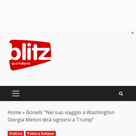
×
Skip
to
content
PRIMARY
MENU
Home
»
Bonelli: “Nel suo viaggio a Washington
Giorgia Meloni dirà signorsì a Trump”
Politica
Politica Italiana